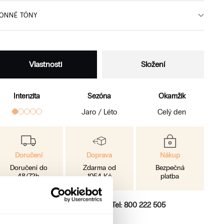
ONNÉ TÓNY
Vlastnosti
Složení
Intenzita
Sezóna
Okamžik
Jaro / Léto
Celý den
Doručení
Doprava
Nákup
Doručení do
Zdarma od
Bezpečná
48/72h
1054 Kč
platba
otřebujete pomoc?
Kontaktujte nás
Tel: 800 222 505