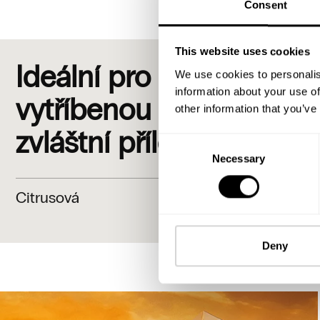
Consent
This website uses cookies
Ideální pro ty, kteří hled
We use cookies to personalis
information about your use of
vytříbenou vůni, perfek
other information that you’ve
zvláštní příležitosti.
Consent
Necessary
Selection
Citrusová
Svěží a elegant
květinovým náde
Deny