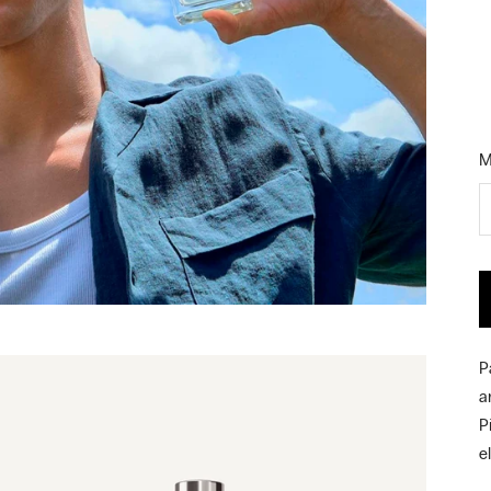
M
P
a
P
e