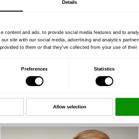
Details
ají klasickou, univerzální a
e content and ads, to provide social media features and to analy
 our site with our social media, advertising and analytics partn
tní pro každodenní nošení 
 provided to them or that they’ve collected from your use of their
Preferences
Statistics
ní vůně, která kombinuje jasné citrusové tóny s jemným
chem a nabízí klasický a sofistikovaný aromatický zážitek.
Allow selection