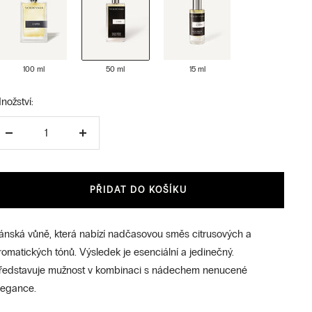
100 ml
50 ml
15 ml
nožství:
Snížit
Zvýšit
množství
množství
PŘIDAT DO KOŠÍKU
ánská vůně, která nabízí nadčasovou směs citrusových a
romatických tónů. Výsledek je esenciální a jedinečný.
ředstavuje mužnost v kombinaci s nádechem nenucené
legance.