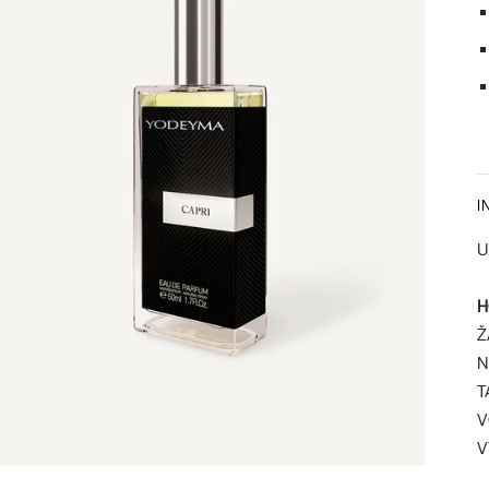
I
U
H
Ž
N
T
V
V