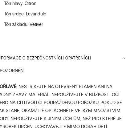
Tón hlavy: Citron
Tón srdce: Levandule
Tón základu: Vetiver
NFORMACE O BEZPEČNOSTNÍCH OPATŘENÍCH
POZORNĚNÍ
OŘLAVÉ:
NESTŘÍKEJTE NA OTEVŘENÝ PLAMEN ANI NA
ÁDNÝ ŽHAVÝ MATERIÁL. NEPOUŽÍVEJTE V BLÍZKOSTI OČÍ
EBO NA CITLIVOU ČI PODRÁŽDĚNOU POKOŽKU. POKUD SE
AK STANE, OKAMŽITĚ OPLÁCHNĚTE VELKÝM MNOŽSTVÍM
ODY. NEPOUŽÍVEJTE K JINÝM ÚČELŮM, NEŽ PRO KTERÉ JE
ÝROBEK URČEN. UCHOVÁVEJTE MIMO DOSAH DĚTÍ.