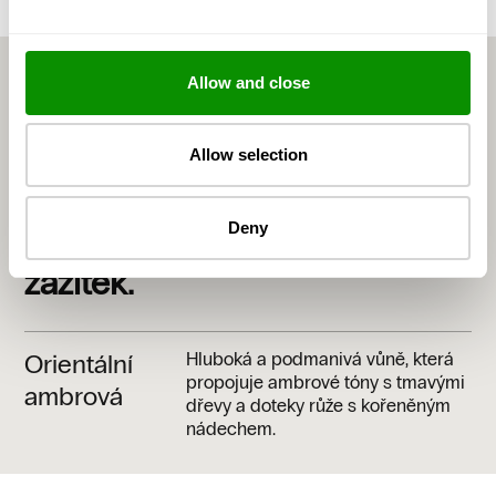
Potřebujete pomoc?
Kontaktujte nás
Tel: 800 222 505
Ideální pro ty, kteří hledají
Allow and close
tajemnou a sofistikovanou
vůni, schopnou proměnit
Allow selection
každý okamžik v hřejivý,
Deny
intenzivní a nezapomenutelný
zážitek.
Orientální
Hluboká a podmanivá vůně, která
propojuje ambrové tóny s tmavými
ambrová
dřevy a doteky růže s kořeněným
nádechem.