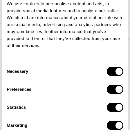
We use cookies to personalise content and ads, to
NEPOUŽÍVEJTE K JINÝM ÚČELŮM, NEŽ PRO KTERÉ JE VÝROBEK
provide social media features and to analyse our traffic.
URČEN. UCHOVÁVEJTE MIMO DOSAH DĚTÍ.
We also share information about your use of our site with
our social media, advertising and analytics partners who
may combine it with other information that you’ve
VONNÉ TÓNY
provided to them or that they’ve collected from your use
of their services.
Vlastnosti
Složení
Consent
Necessary
Selection
Intenzita
Sezóna
Okamžik
Celý rok
Den / Večer
Preferences
Statistics
Doručení
Doprava
Nákup
Doručení do
Zdarma od
Bezpečná
48/72h
1054 Kč
platba
Marketing