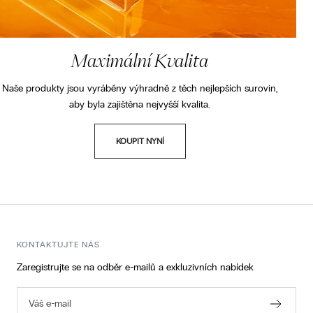
Maximální Kvalita
Naše produkty jsou vyráběny výhradně z těch nejlepších surovin,
aby byla zajištěna nejvyšší kvalita.
KOUPIT NYNÍ
Přejít
Přejít
Přejít
na
na
na
snímek
snímek
snímek
1
2
3
KONTAKTUJTE NÁS
Zaregistrujte se na odběr e-mailů a exkluzivních nabídek
Váš e-mail