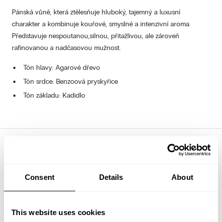
Pánská vůně, která ztělesňuje hluboký, tajemný a luxusní
charakter a kombinuje kouřové, smyslné a intenzivní aroma.
Představuje nespoutanou,silnou, přitažlivou, ale zároveň
rafinovanou a nadčasovou mužnost.
Tón hlavy: Agarové dřevo
Tón srdce: Benzoová pryskyřice
Tón základu: Kadidlo
INFORMACE O BEZPEČNOSTNÍCH OPATŘENÍCH
UPOZORNĚNÍ
Consent
Details
About
HOŘLAVÉ:
NESTŘÍKEJTE NA OTEVŘENÝ PLAMEN ANI NA ŽÁDNÝ
ŽHAVÝ MATERIÁL. NEPOUŽÍVEJTE V BLÍZKOSTI OČÍ NEBO NA
CITLIVOU ČI PODRÁŽDĚNOU POKOŽKU. POKUD SE TAK STANE,
This website uses cookies
OKAMŽITĚ OPLÁCHNĚTE VELKÝM MNOŽSTVÍM VODY.