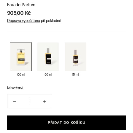
Eau de Parfum
905,00 Kč
Doprava vypočítána
při pokladně
100 ml
50 ml
15 ml
Množství:
Snížit
Zvýšit
množství
množství
PŘIDAT DO KOŠÍKU